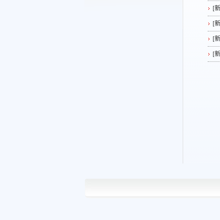
[
[
[
[