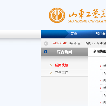
首页
部门概
WELCOME
当前位置：
首页
>>
综合新
新闻快讯
综合新闻
新闻快讯
[
党建工作
[
[
[
[
[