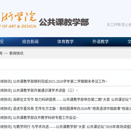
天工开物 匠心
况
综合新闻
体育教学
外语教学
闻
>>
新闻快讯
新闻快讯]
公共课教学部顺利完成2025-2026学年第二学期期末考试工作
>
新闻快讯]
公共课教学部开展通识课学术讲座（三）
>
新闻快讯]
深耕论文写作 助力科研提质——公共课教学部举办第二期“大家·公共课论坛
新闻快讯]
语述华夏风骨 艺传东方文脉｜我校圆满举办2026年“用英语讲中国故事”校级
新闻快讯]
公共课教学部召开教学科研专题工作会议
>
新闻快讯]
与教学同行 与学术共进——公共课教学部“大家·公共课论坛”2026年首场讲