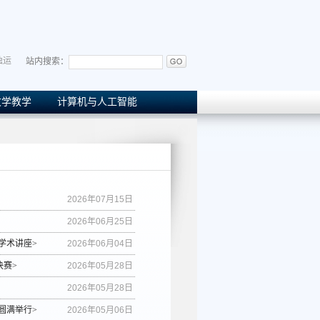
独运
站内搜索：
文学教学
计算机与人工智能
2026年07月15日
2026年06月25日
”学术讲座
>
2026年06月04日
决赛
>
2026年05月28日
2026年05月28日
座圆满举行
>
2026年05月06日