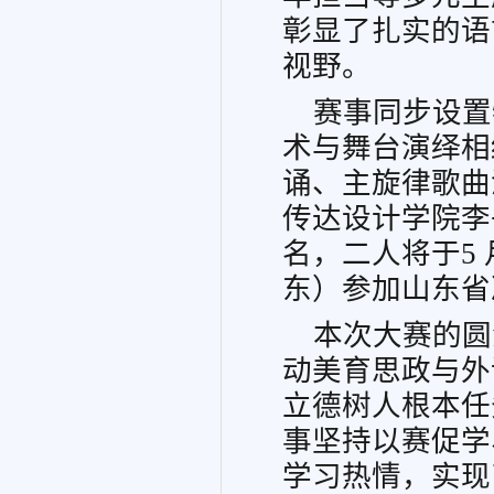
彰显了扎实的语
视野。
赛事同步设置
术与舞台演绎相
诵、主旋律歌曲
传达设计学院李
名，二人将于5 
东）参加山东省
本次大赛的圆
动美育思政与外
立德树人根本任
事坚持以赛促学
学习热情，实现