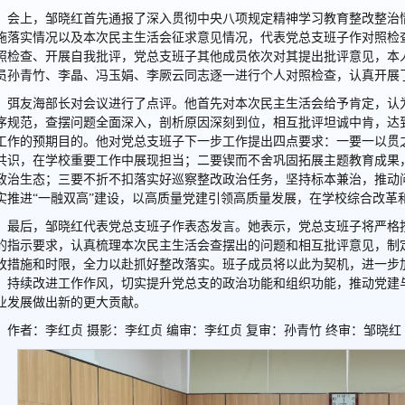
会上，邹晓红首先通报了深入贯彻中央八项规定精神学习教育整改整治情
施落实情况以及本次民主生活会征求意见情况，代表党总支班子作对照检
照检查、开展自我批评，党总支班子其他成员依次对其提出批评意见，本
员孙青竹、李晶、冯玉娟、李厥云同志逐一进行个人对照检查，认真开展
弭友海部长对会议进行了点评。他首先对本次民主生活会给予肯定，认
序规范，查摆问题全面深入，剖析原因深刻到位，相互批评坦诚中肯，达
工作的预期目的。他对党总支班子下一步工作提出四点要求：一要一以贯
共识，在学校重要工作中展现担当；二要锲而不舍巩固拓展主题教育成果
政治生态；三要不折不扣落实好巡察整改政治任务，坚持标本兼治，推动
实推进“一融双高”建设，以高质量党建引领高质量发展，在学校综合改革
最后，邹晓红代表党总支班子作表态发言。她表示，党总支班子将严格
的指示要求，认真梳理本次民主生活会查摆出的问题和相互批评意见，制
改措施和时限，全力以赴抓好整改落实。班子成员将以此为契机，进一步
，持续改进工作作风，切实提升党总支的政治功能和组织功能，推动党建
业发展做出新的更大贡献。
作者：李红贞 摄影：李红贞 编审：李红贞 复审：孙青竹 终审：邹晓红