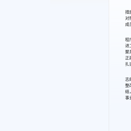
措
对
成
程
进
聚
正
扎
志
整
结
事